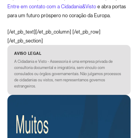
Entre em contato com a Cidadania&Visto
e abra portas
para um futuro próspero no coração da Europa.
[/et_pb_text][/et_pb_column] [/et_pb_row]
[/et_pb_section]
AVISO LEGAL
A Cidadania e Visto - Assessoria é uma empresa privada de
consultoria documental e imigratória, sem vínculo com
consulados ou órgãos governamentais. Não julgamos processos
de cidadanias ou vistos, nem representamos governos
estrangeiros.