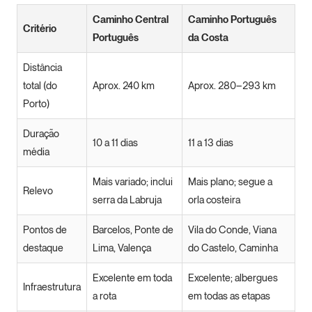
Caminho Central
Caminho Português
Critério
Português
da Costa
Distância
total (do
Aprox. 240 km
Aprox. 280–293 km
Porto)
Duração
10 a 11 dias
11 a 13 dias
média
Mais variado; inclui
Mais plano; segue a
Relevo
serra da Labruja
orla costeira
Pontos de
Barcelos, Ponte de
Vila do Conde, Viana
destaque
Lima, Valença
do Castelo, Caminha
Excelente em toda
Excelente; albergues
Infraestrutura
a rota
em todas as etapas